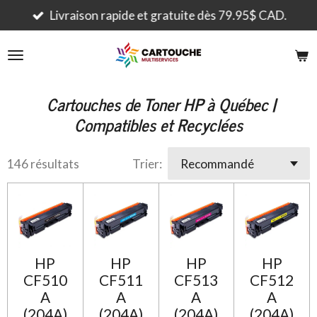
Passer
Livraison rapide et gratuite dès 79.95$ CAD.
au
contenu
principal
Cartouches de Toner HP à Québec |
Compatibles et Recyclées
146 résultats
Trier:
HP
HP
HP
HP
CF510
CF511
CF513
CF512
A
A
A
A
(204A)
(204A)
(204A)
(204A)