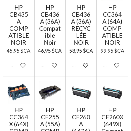
HP
HP
HP
HP
CB435
CB436
CB436
CC364
A
A (36A)
A (36A)
A (64A)
COMP
Compat
RECYC
COMP
ATIBLE
ible
LÉE
ATIBLE
NOIR
Noir
NOIR
NOIR
45,95 $CA
46,95 $CA
58,95 $CA
99,95 $CA
Ajouter au panier
Ajouter au panier
Ajouter au panier
Ajouter au p
HP
HP
HP
HP
CC364
CE255
CE260
CE260X
X (64X)
A (55A)
A
(649X)
COMP
COMP
(647A)
Compat