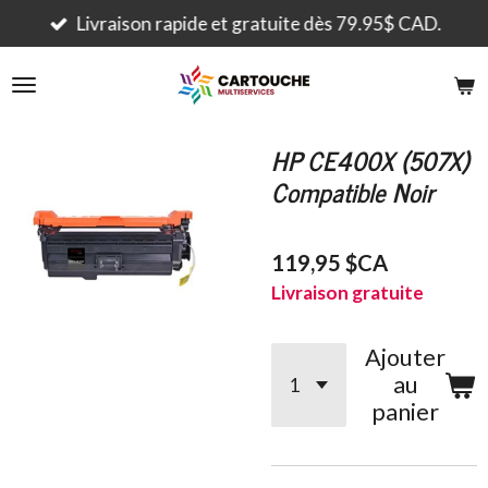
Passer
Livraison rapide et gratuite dès 79.95$ CAD.
au
contenu
principal
HP CE400X (507X)
Compatible Noir
119,95 $CA
Livraison gratuite
Ajouter
au
panier