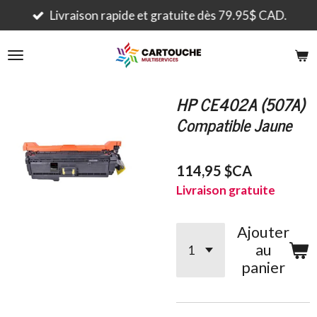
Passer
Livraison rapide et gratuite dès 79.95$ CAD.
au
contenu
principal
HP CE402A (507A)
Compatible Jaune
114,95 $CA
Livraison gratuite
Ajouter
au
panier