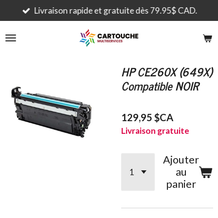
Passer
Livraison rapide et gratuite dès 79.95$ CAD.
au
contenu
principal
HP CE260X (649X)
Compatible NOIR
129,95 $CA
Livraison gratuite
Ajouter
au
panier