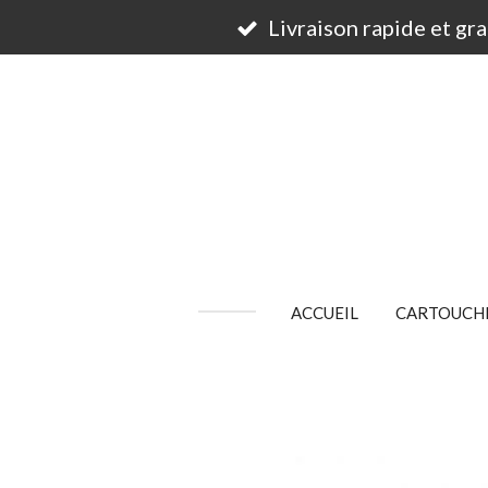
Passer
Livraison rapide et gr
au
contenu
principal
ACCUEIL
CARTOUCHE