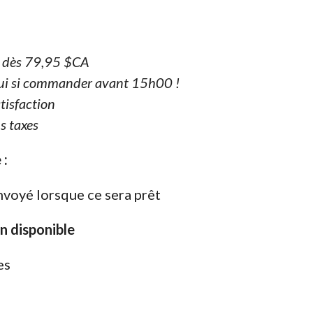
e dès 79,95 $CA
ui si commander avant 15h00 !
tisfaction
s taxes
 :
nvoyé lorsque ce sera prêt
on disponible
es