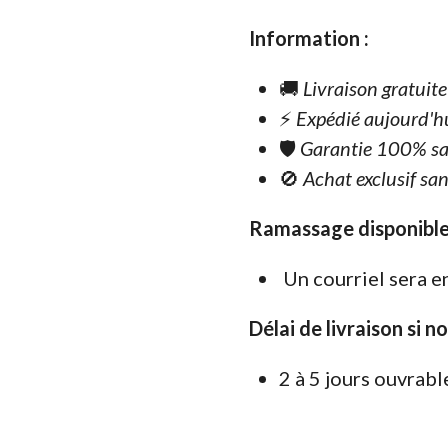
Information :
🚚
Livraison gratuit
⚡
Expédié aujourd'h
🛡️
Garantie 100% sa
🚫
Achat exclusif san
Ramassage disponible
Un courriel sera e
Délai de livraison si n
2 à 5 jours ouvrabl