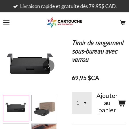
Passer
Livraison rapide et gratuite dès 79.95$ CAD.
au
contenu
principal
Tiroir de rangement
sous-bureau avec
verrou
69,95 $CA
Ajouter
au
panier