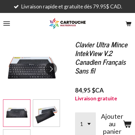
Passer
Livraison rapide et gratuite dès 79.95$ CAD.
au
contenu
principal
Clavier Ultra Mince
IntekView V.2
Canadien Français
Sans fil
84,95 $CA
Livraison gratuite
Ajouter
au
panier