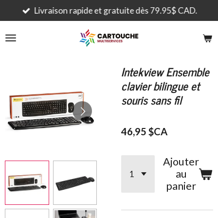
Passer
Livraison rapide et gratuite dès 79.95$ CAD.
au
contenu
principal
Intekview Ensemble
clavier bilingue et
souris sans fil
46,95 $CA
Ajouter
au
panier