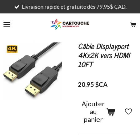
Passer
Livraison rapide et gratuite dès 79.95$ CAD.
au
contenu
principal
Câble Displayport
4Kx2K vers HDMI
10FT
20,95 $CA
Ajouter
au
panier