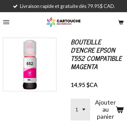
Passer
Livraison rapide et gratuite dès 79.95$ CAD.
au
contenu
principal
BOUTEILLE
D'ENCRE EPSON
T552 COMPATIBLE
MAGENTA
14,95 $CA
Ajouter
au
panier