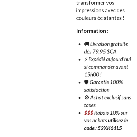
transformer vos
impressions avec des
couleurs éclatantes !
Information :
🚚
Livraison gratuite
dès 79,95 $CA
⚡
Expédié aujourd'hui
si commander avant
15h00 !
🛡️
Garantie 100%
satisfaction
🚫
Achat exclusif sans
taxes
$$$
Rabais 10% sur
vos achats
utilisez le
code : 52XK61L5