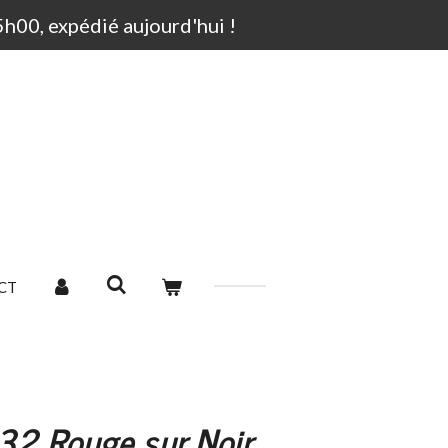
00, expédié aujourd'hui !
CT
32 Rouge sur Noir