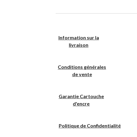
I
nformation sur la
livraison
Conditions générales
de vente
Garantie Cartouche
d'encre
Politique
de
C
onfidentialité