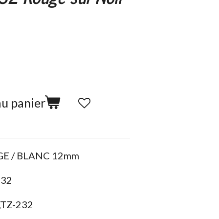
au panier
GE / BLANC 12mm
232
,TZ-232