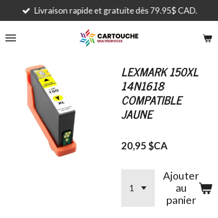
Passer
Livraison rapide et gratuite dès 79.95$ CAD.
au
contenu
principal
LEXMARK 150XL
14N1618
COMPATIBLE
JAUNE
20,95 $CA
Ajouter
au
panier