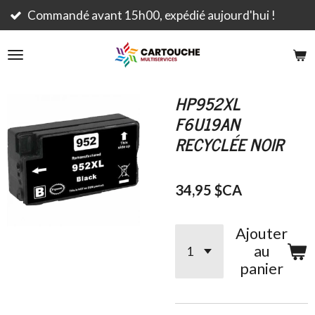
Passer
jourd'hui !
Livraison rapide et gratuite dès 
au
contenu
principal
HP952XL
F6U19AN
RECYCLÉE NOIR
34,95 $CA
Ajouter
au
panier