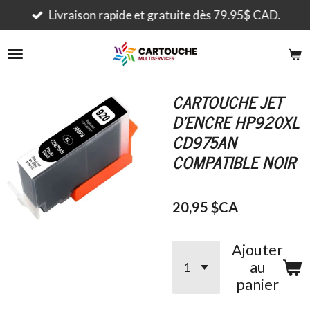
Passer
Livraison rapide et gratuite dès 79.95$ CAD.
au
contenu
principal
CARTOUCHE JET
D'ENCRE HP920XL
CD975AN
COMPATIBLE NOIR
20,95 $CA
Ajouter
au
panier