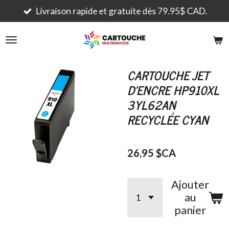
Passer
Livraison rapide et gratuite dès 79.95$ CAD.
au
contenu
principal
CARTOUCHE JET
D'ENCRE HP910XL
3YL62AN
RECYCLÉE CYAN
26,95 $CA
Ajouter
au
panier