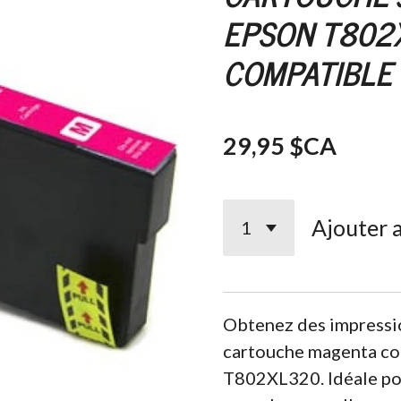
EPSON T802
COMPATIBLE
29,95 $CA
Ajouter 
Obtenez des impressio
cartouche magenta c
T802XL320. Idéale pou