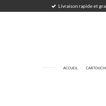
Passer
Livraison rapide et gr
au
contenu
principal
ACCUEIL
CARTOUCHE