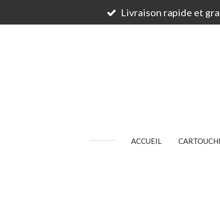
Passer
Livraison rapide et gr
au
contenu
principal
ACCUEIL
CARTOUCHE