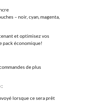
encre
ouches – noir, cyan, magenta,
nant et optimisez vos
re pack économique!
s commandes de plus
 :
nvoyé lorsque ce sera prêt