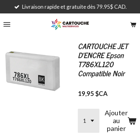
Passer
Livraison rapide et gratuite dès 79.95$ CAD.
au
contenu
principal
CARTOUCHE JET
D'ENCRE Epson
T786XL120
Compatible Noir
19,95 $CA
Ajouter
au
panier