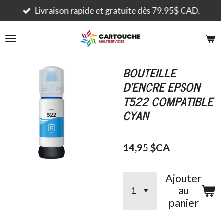
Passer
Livraison rapide et gratuite dès 79.95$ CAD.
au
contenu
principal
BOUTEILLE
D'ENCRE EPSON
T522 COMPATIBLE
CYAN
14,95 $CA
Ajouter
au
panier