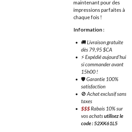
maintenant pour des
impressions parfaites à
chaque fois !
Information :
🚚
Livraison gratuite
dès 79,95 $CA
⚡
Expédié aujourd'hui
si commander avant
15h00 !
🛡️
Garantie 100%
satisfaction
🚫
Achat exclusif sans
taxes
$$$
Rabais 10% sur
vos achats
utilisez le
code : 52XK61L5