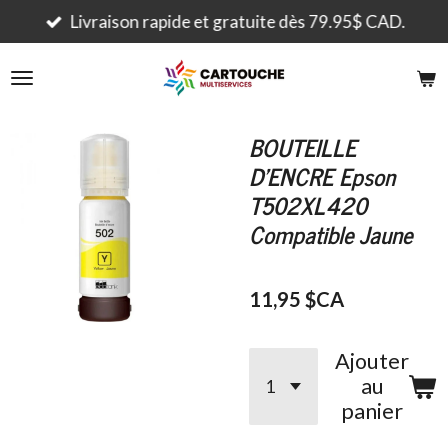
Passer
Livraison rapide et gratuite dès 79.95$ CAD.
au
contenu
principal
BOUTEILLE
D'ENCRE Epson
T502XL420
Compatible Jaune
11,95 $CA
Ajouter
au
panier