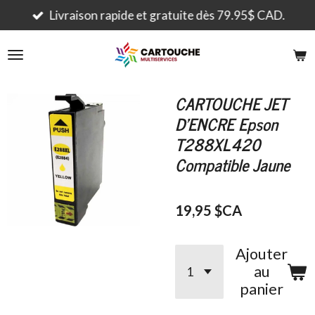
Passer
Livraison rapide et gratuite dès 79.95$ CAD.
au
contenu
principal
CARTOUCHE JET
D'ENCRE Epson
T288XL420
Compatible Jaune
19,95 $CA
Ajouter
au
panier