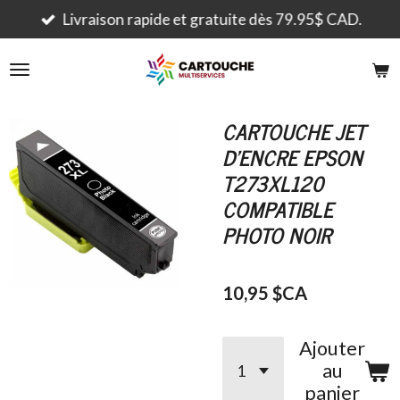
Passer
Livraison rapide et gratuite dès 79.95$ CAD.
au
contenu
principal
CARTOUCHE JET
D'ENCRE EPSON
T273XL120
COMPATIBLE
PHOTO NOIR
10,95 $CA
Ajouter
au
panier