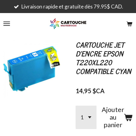
Passer
Livraison rapide et gratuite dès 79.95$ CAD.
au
contenu
principal
CARTOUCHE JET
D'ENCRE EPSON
T220XL220
COMPATIBLE CYAN
14,95 $CA
Ajouter
au
panier