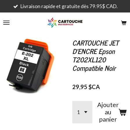
Passer
Livraison rapide et gratuite dès 79.95$ CAD.
au
contenu
principal
CARTOUCHE JET
D'ENCRE Epson
T202XL120
Compatible Noir
29,95 $CA
Ajouter
au
panier