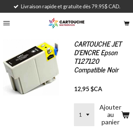
Passer
Livraison rapide et gratuite dès 79.95$ CAD.
au
contenu
principal
CARTOUCHE JET
D'ENCRE Epson
T127120
Compatible Noir
12,95 $CA
Ajouter
au
panier