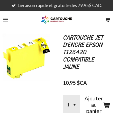
Passer
Livraison rapide et gratuite dès 79.95$ CAD.
au
contenu
principal
CARTOUCHE JET
D'ENCRE EPSON
T126420
COMPATIBLE
JAUNE
10,95 $CA
Ajouter
au
panier