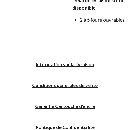
Délai de livraison si non
disponible
2 à 5 jours ouvrables
I
nformation sur la livraison
Conditions générales de vente
Garantie Cartouche d'encre
Politique
de
C
onfidentialité