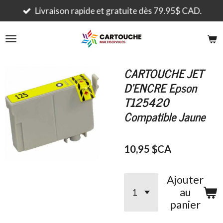
Passer
Livraison rapide et gratuite dès 79.95$ CAD.
au
contenu
principal
CARTOUCHE JET
D'ENCRE Epson
T125420
Compatible Jaune
10,95 $CA
Ajouter
au
panier