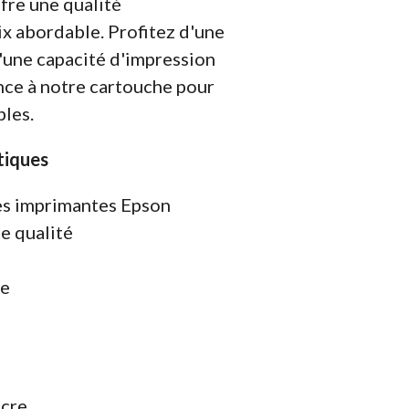
ffre une qualité
ix abordable. Profitez d'une
 d'une capacité d'impression
nce à notre cartouche pour
bles.
tiques
es imprimantes Epson
e qualité
ue
ncre