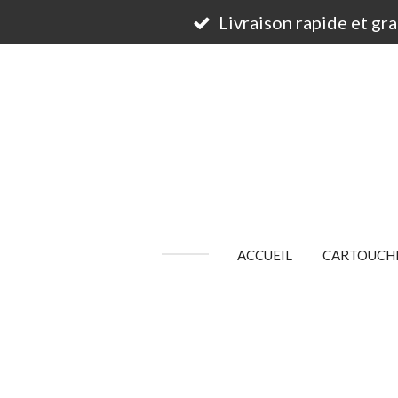
Passer
Livraison rapide et gr
au
contenu
principal
ACCUEIL
CARTOUCHE