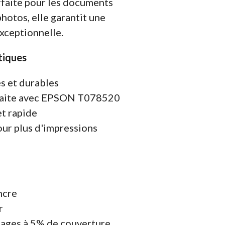
rfaite pour les documents
photos, elle garantit une
xceptionnelle.
tiques
s et durables
rfaite avec EPSON T078520
et rapide
ur plus d'impressions
ncre
r
ages à 5% de couverture