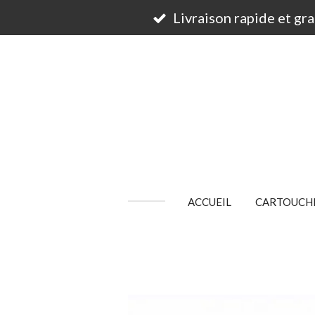
Passer
Livraison rapide et gr
au
contenu
principal
ACCUEIL
CARTOUCHE