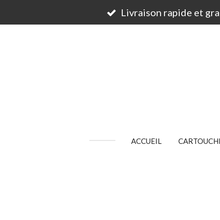
Passer
Livraison rapide et gr
au
contenu
principal
ACCUEIL
CARTOUCHE