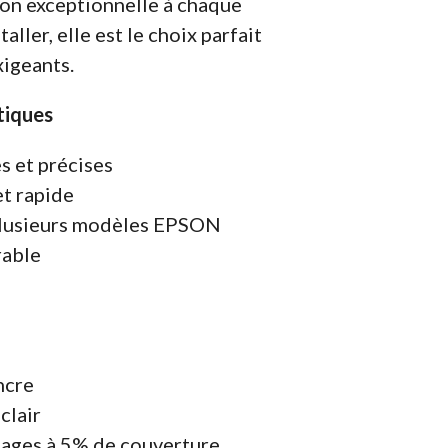
ion exceptionnelle à chaque
taller, elle est le choix parfait
xigeants.
tiques
s et précises
et rapide
plusieurs modèles EPSON
rable
ncre
clair
ages à 5% de couverture