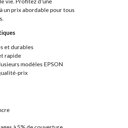
e vie. Profitez d'une
à un prix abordable pour tous
s.
tiques
s et durables
et rapide
plusieurs modèles EPSON
ualité-prix
ncre
ages à 5% de couverture