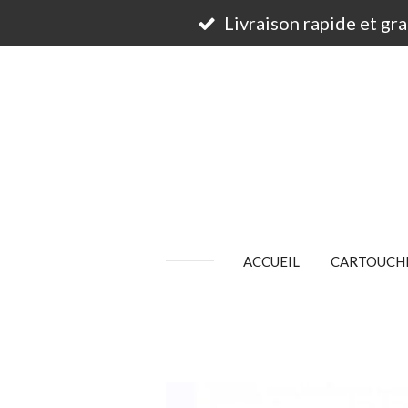
Passer
Livraison rapide et gr
au
contenu
principal
ACCUEIL
CARTOUCHE