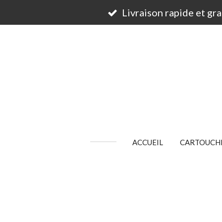
Passer
Livraison rapide et gr
au
contenu
principal
ACCUEIL
CARTOUCHE