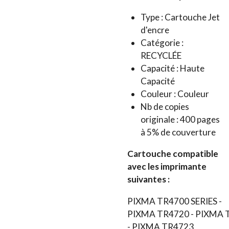
Type : Cartouche Jet
d'encre
Catégorie :
RECYCLÉE
Capacité : Haute
Capacité
Couleur : Couleur
Nb de copies
originale : 400 pages
à 5% de couverture
Cartouche compatible
avec les imprimante
suivantes :
PIXMA TR4700 SERIES -
PIXMA TR4720 -
PIXMA 
-
PIXMA TR4723