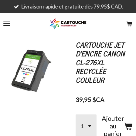
Passer
Livraison rapide et gratuite dès 79.95$ CAD.
au
contenu
principal
CARTOUCHE JET
D'ENCRE CANON
CL-276XL
RECYCLÉE
COULEUR
39,95 $CA
Ajouter
au
panier