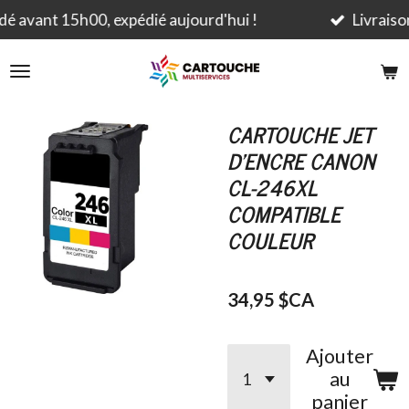
Passer
!
Livraison rapide et gratuite dès 79.95$ CAD.
au
contenu
principal
CARTOUCHE JET
D'ENCRE CANON
CL-246XL
COMPATIBLE
COULEUR
34,95 $CA
Ajouter
au
panier