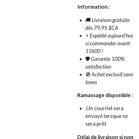
Information :
🚚
Livraison gratuite
dès 79,95 $CA
⚡
Expédié aujourd'hui
si commander avant
15h00 !
🛡️
Garantie 100%
satisfaction
🚫
Achat exclusif sans
taxes
Ramassage disponible :
Un courriel sera
envoyé lorsque ce
sera prêt
Délai de livraison si non