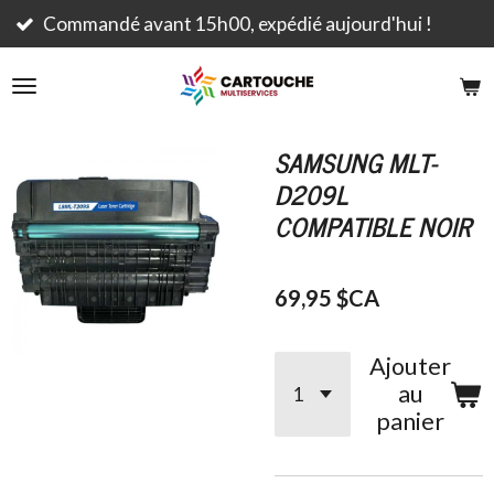
Passer
urd'hui !
Livraison rapide et gratuite dès 79
au
contenu
principal
SAMSUNG MLT-
D209L
COMPATIBLE NOIR
69,95 $CA
Ajouter
au
panier