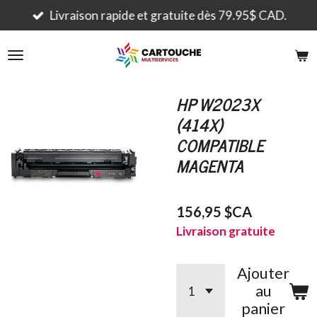
Passer
Livraison rapide et gratuite dès 79.95$ CAD.
au
contenu
principal
HP W2023X
(414X)
COMPATIBLE
MAGENTA
156,95 $CA
Livraison gratuite
Ajouter
au
panier