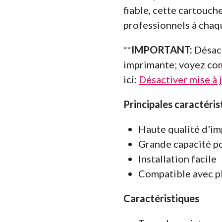
fiable, cette cartouch
professionnels à chaq
**
IMPORTANT:
Désact
imprimante; voyez co
ici:
Désactiver mise à 
Principales caractéris
Haute qualité d'im
Grande capacité po
Installation facile
Compatible avec p
Caractéristiques