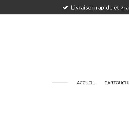
Passer
Livraison rapide et gr
au
contenu
principal
ACCUEIL
CARTOUCHE