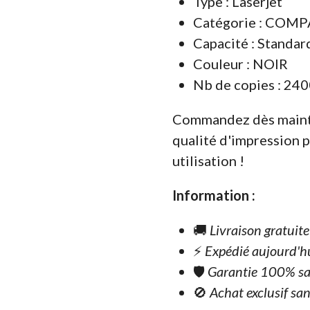
Type : Laserjet
Catégorie : COM
Capacité : Standar
Couleur : NOIR
Nb de copies : 240
Commandez dès mainte
qualité d'impression 
utilisation !
Information :
🚚
Livraison gratuit
⚡
Expédié aujourd'h
🛡️
Garantie 100% sa
🚫
Achat exclusif san