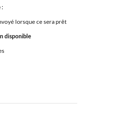
 :
nvoyé lorsque ce sera prêt
on disponible
es