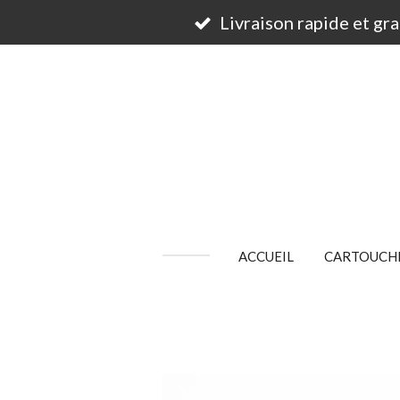
Passer
Livraison rapide et gr
au
contenu
principal
ACCUEIL
CARTOUCHE