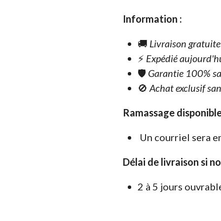
Information :
🚚
Livraison gratuit
⚡
Expédié aujourd'h
🛡️
Garantie 100% sa
🚫
Achat exclusif san
Ramassage disponible
Un courriel sera e
Délai de livraison si n
2 à 5 jours ouvrabl