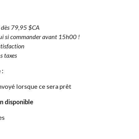
e dès 79,95 $CA
ui si commander avant 15h00 !
tisfaction
s taxes
 :
nvoyé lorsque ce sera prêt
on disponible
es