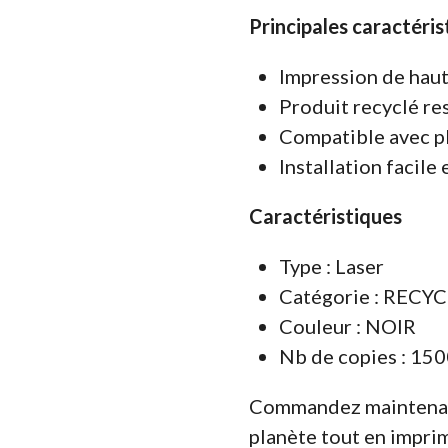
Principales caractéris
Impression de haut
Produit recyclé r
Compatible avec p
Installation facile 
Caractéristiques
Type : Laser
Catégorie : RECY
Couleur : NOIR
Nb de copies : 150
Commandez maintenant 
planète tout en impri