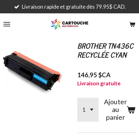
Passer
Livraison rapide et gratuite dès 79.95$ CAD.
au
contenu
principal
BROTHER TN436C
RECYCLÉE CYAN
146,95 $CA
Livraison gratuite
Ajouter
au
panier