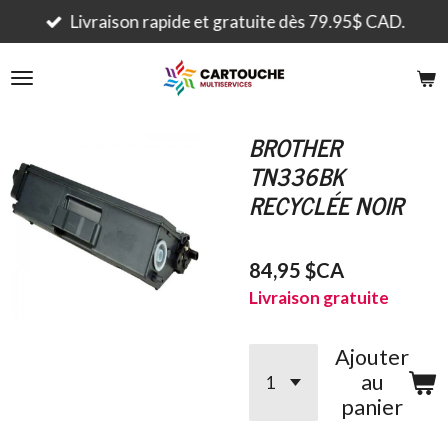
Passer
Livraison rapide et gratuite dès 79.95$ CAD.
au
contenu
principal
BROTHER
TN336BK
RECYCLÉE NOIR
84,95 $CA
Livraison gratuite
Ajouter
au
panier