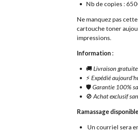
Nb de copies : 650
Ne manquez pas cette
cartouche toner aujou
impressions.
Information :
🚚
Livraison gratuit
⚡
Expédié aujourd'h
🛡️
Garantie 100% sa
🚫
Achat exclusif san
Ramassage disponible
Un courriel sera e