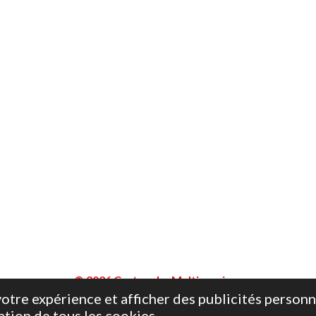
© 2026 Cartouche Multiservices
otre expérience et afficher des publicités personn
ation de tous les cookies.