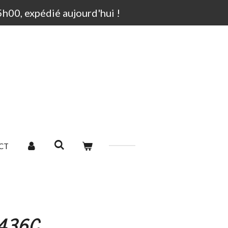
00, expédié aujourd'hui !
CT
436C