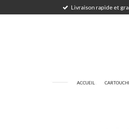
Passer
Livraison rapide et gr
au
contenu
principal
ACCUEIL
CARTOUCHE