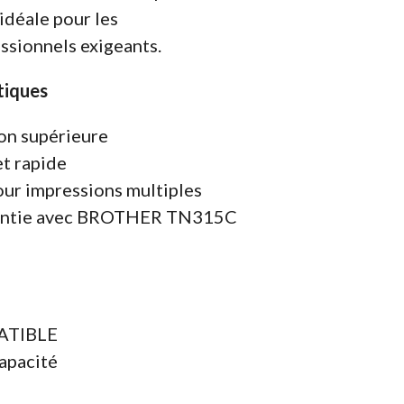
idéale pour les
sionnels exigeants.
tiques
on supérieure
et rapide
ur impressions multiples
rantie avec BROTHER TN315C
PATIBLE
apacité