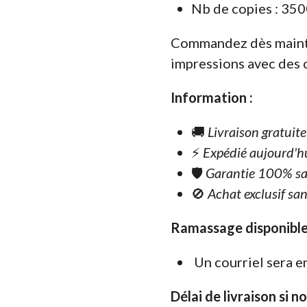
Nb de copies : 350
Commandez dès maint
impressions avec des 
Information :
🚚
Livraison gratuit
⚡
Expédié aujourd'h
🛡️
Garantie 100% sa
🚫
Achat exclusif san
Ramassage disponible
Un courriel sera e
Délai de livraison si n