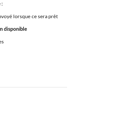
 :
nvoyé lorsque ce sera prêt
on disponible
es