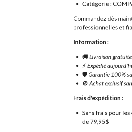
Catégorie : COM
Commandez dès maint
professionnelles et fia
Information :
🚚
Livraison gratuit
⚡
Expédié aujourd'h
🛡️
Garantie 100% sa
🚫
Achat exclusif san
Frais d'expédition :
Sans frais pour le
de 79,95$