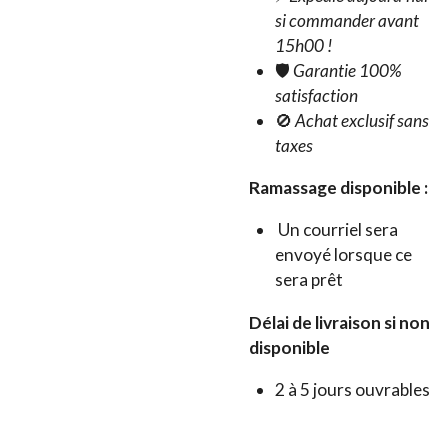
si commander avant
15h00 !
🛡️
Garantie 100%
satisfaction
🚫
Achat exclusif sans
taxes
Ramassage disponible :
Un courriel sera
envoyé lorsque ce
sera prêt
Délai de livraison si non
disponible
2 à 5 jours ouvrables