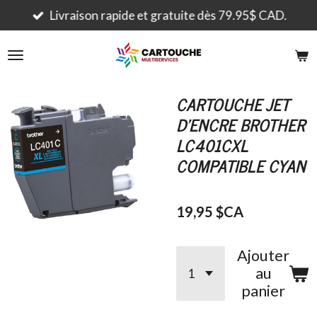
Passer
Livraison rapide et gratuite dès 79.95$ CAD.
au
contenu
principal
CARTOUCHE JET
D'ENCRE BROTHER
LC401CXL
COMPATIBLE CYAN
19,95 $CA
Ajouter
au
panier