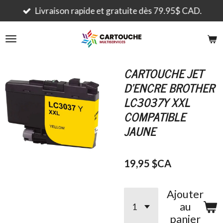
Passer
Livraison rapide et gratuite dès 79.95$ CAD.
au
contenu
principal
CARTOUCHE JET
D'ENCRE BROTHER
LC3037Y XXL
COMPATIBLE
JAUNE
19,95 $CA
Ajouter
au
panier