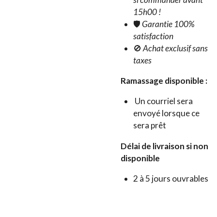
15h00 !
🛡️
Garantie 100%
satisfaction
🚫
Achat exclusif sans
taxes
Ramassage disponible :
Un courriel sera
envoyé lorsque ce
sera prêt
Délai de livraison si non
disponible
2 à 5 jours ouvrables