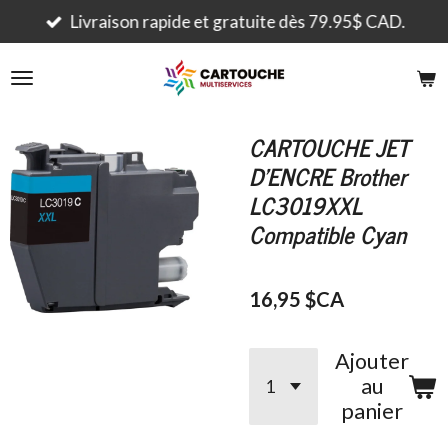
Passer
Livraison rapide et gratuite dès 79.95$ CAD.
au
contenu
principal
CARTOUCHE JET
D'ENCRE Brother
LC3019XXL
Compatible Cyan
16,95 $CA
Ajouter
au
panier