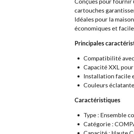
Conçues pour fournir 
cartouches garantisse
Idéales pour la maison
économiques et faciles
Principales caractéris
Compatibilité ave
Capacité XXL pour 
Installation facile 
Couleurs éclatante
Caractéristiques
Type : E
nsemble co
Catégorie : COM
Capacité : Haute C