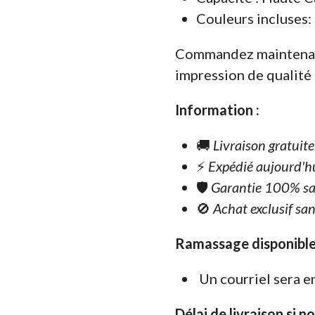
Couleurs incluses:
Commandez maintenant
impression de qualité
Information :
🚚
Livraison gratuit
⚡
Expédié aujourd'h
🛡️
Garantie 100% sa
🚫
Achat exclusif san
Ramassage disponible
Un courriel sera e
Délai de livraison si n