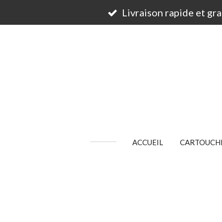
Passer
Livraison rapide et gr
au
contenu
principal
ACCUEIL
CARTOUCHE