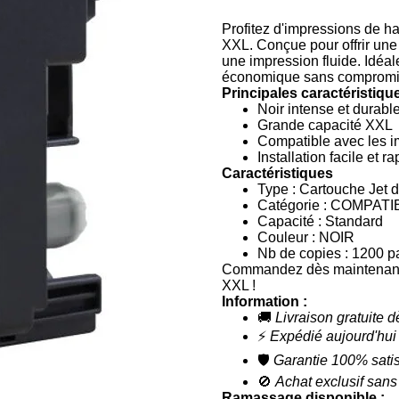
Profitez d'impressions de
XXL. Conçue pour offrir une 
une impression fluide. Idéale
économique sans compromis 
Principales caractéristiqu
Noir intense et durabl
Grande capacité XXL
Compatible avec les i
Installation facile et r
Caractéristiques
Type : Cartouche Jet d
Catégorie : COMPATI
Capacité : Standard
Couleur : NOIR
Nb de copies : 1200 p
Commandez dès maintenant
XXL !
Information :
🚚
Livraison gratuite 
⚡
Expédié aujourd'hui
🛡️
Garantie 100% satis
🚫
Achat exclusif sans
Ramassage disponible :