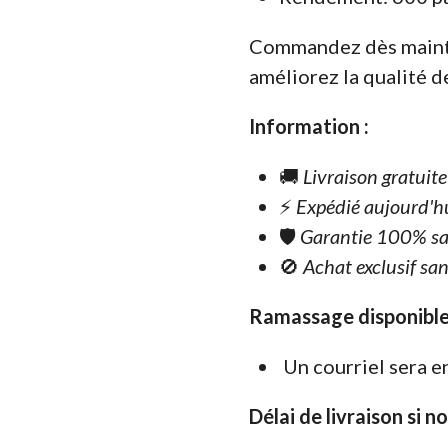
Commandez dès mainte
améliorez la qualité 
Information :
🚚
Livraison gratuit
⚡
Expédié aujourd'h
🛡️
Garantie 100% sa
🚫
Achat exclusif san
Ramassage disponible
Un courriel sera e
Délai de livraison si n