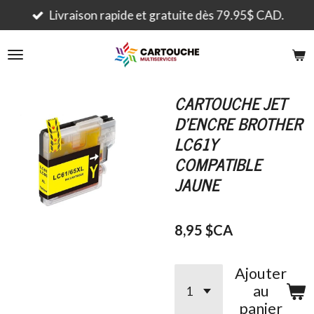
Passer
Livraison rapide et gratuite dès 79.95$ CAD.
au
contenu
principal
CARTOUCHE JET
D'ENCRE BROTHER
LC61Y
COMPATIBLE
JAUNE
8,95 $CA
Ajouter
au
panier